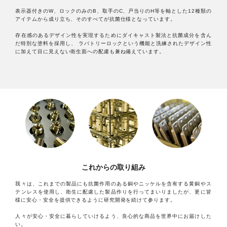
表示器付きのW、ロックのみのB、取手のC、戸当りのH等を軸とした12種類の
アイテムから成り立ち、そのすべてが抗菌仕様となっています。
存在感のあるデザイン性を実現するためにダイキャスト製法と抗菌成分を含ん
だ特別な塗料を採用し、 ラバトリーロックという機能と洗練されたデザイン性
に加えて目に見えない衛生面への配慮も兼ね備えています。
これからの取り組み
我々は、これまでの製品にも抗菌作用のある銅やニッケルを含有する黄銅やス
テンレスを使用し、衛生に配慮した製品作りを行ってまいりましたが、更に皆
様に安心・安全を提供できるように研究開発を続けて参ります。
人々が安心・安全に暮らしていけるよう、良心的な商品を世界中にお届けした
い。