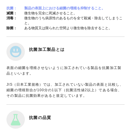
抗菌：
製品の表面上における細菌の増殖を抑制すること。
滅菌：
微生物を完全に死滅させること。
消毒：
微生物のうち病原性のあるものを全て殺滅・除去してしまうこ
と。
除菌：
ある物質又は限られた空間より微生物を除去すること。
抗菌加工製品とは
表面の細菌を増殖させないように加工されている製品を抗菌加工製
品といいます。
JIS（日本工業規格）では、加工されていない製品の表面と比較し、
細菌の増殖割合が100分の1以下（抗菌活性値2以上）である場合、
その製品に抗菌効果があると規定しています。
抗菌の品質